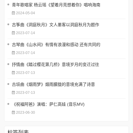
青年歌唱家 杨云瑶《望着月亮想着你》唱响海南
2024-05-04
古筝曲《洞庭秋月》文人墨客以洞庭秋月为题作
2023-07-14
古琴曲《山水间》有情有浪漫和感动 还有共同的
2023-07-14
抒情曲《踏过樱花第几桥》意境岁月的变迁过往
2023-07-13
古埙曲《烟雨梦》烟雨朦胧的意境充满了诗意
2023-07-13
《祝福阿爸》演唱：萨仁高娃 (音乐MV)
2023-06-30
标签列表