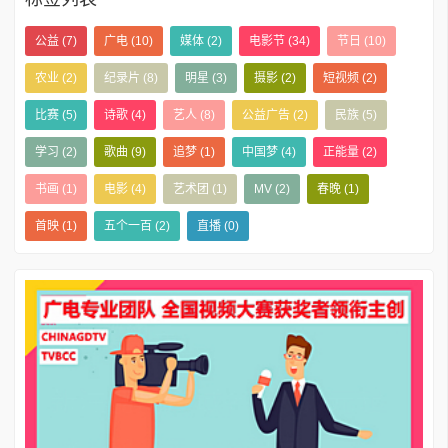
公益
(7)
广电
(10)
媒体
(2)
电影节
(34)
节日
(10)
农业
(2)
纪录片
(8)
明星
(3)
摄影
(2)
短视频
(2)
比赛
(5)
诗歌
(4)
艺人
(8)
公益广告
(2)
民族
(5)
学习
(2)
歌曲
(9)
追梦
(1)
中国梦
(4)
正能量
(2)
书画
(1)
电影
(4)
艺术团
(1)
MV
(2)
春晚
(1)
首映
(1)
五个一百
(2)
直播
(0)