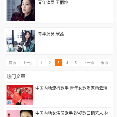
青年演员 王丽坤
青年演员 宋茜
首页
上一页
1
2
3
4
5
下一页
末页
热门文章
中国内地流行歌手 青年女歌唱家杨云瑶
中国内地女演员歌手 影视歌三栖艺人 林